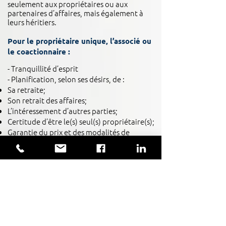
seulement aux propriétaires ou aux
partenaires d’affaires, mais également à
leurs héritiers.
Pour le propriétaire unique, l’associé ou
le coactionnaire :
- Tranquillité d’esprit
- Planification, selon ses désirs, de :
Sa retraite;
Son retrait des affaires;
L’intéressement d’autres parties;
Certitude d’être le(s) seul(s) propriétaire(s);
Garantie du prix et des modalités de
paiement advenant la vente de l’entreprise.
Pour la succession :
Répercussion fiscales réduites au minimum
Accès à un marché immédiat pour la vente
des intérêts (actions, participation dans la
société ou biens de l’entreprise);
Garantie d’un prix de vente, ce qui évite des